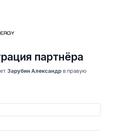
трация партнёра
ает
Зарубин Александр
в правую